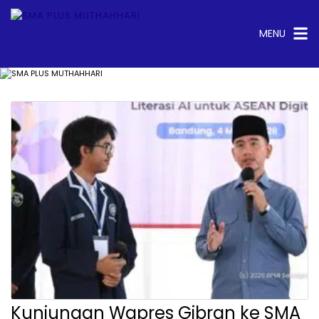
Langsung
ke
konten
MENU
test
Kunjungan Wapres Gibran ke SMA