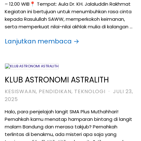
– 12.00 WIB📍 Tempat: Aula Dr. KH. Jalaluddin Rakhmat
Kegiatan ini bertujuan untuk menumbuhkan rasa cinta
kepada Rasulullah SAWW, memperkokoh keimanan,
serta memperkuat nilai-nilai akhlak mulia di kalangan …
Lanjutkan membaca →
KLUB ASTRONOMI ASTRALITH
KESISWAAN
,
PENDIDIKAN
,
TEKNOLOGI
·
JULI 23,
2025
Halo, para penjelajah langit SMA Plus Muthahhari!
Pernahkah kamu menatap hamparan bintang di langit
malam Bandung dan merasa takjub? Pernahkah
terlintas di benakmu, ada misteri apa saja yang