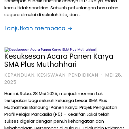
tersimpan di balik titik-titik cahaya itu? Jika ya, maka
kamu tidak sendirian. Sebuah petualangan baru akan
segera dimulai di sekolah kita, dan …
Lanjutkan membaca →
Kesuksesan Acara Panen Karya
SMA Plus Muthahhari
KEPANDUAN
,
KESISWAAN
,
PENDIDIKAN
·
MEI 28,
2025
Hari ini, Rabu, 28 Mei 2025, menjadi momen tak
terlupakan bagi seluruh keluarga besar SMA Plus
Muthahhari Bandung! Panen Karya: Projek Penguatan
Profil Pelajar Pancasila (P5) – Kearifan Lokal telah
sukses digelar dengan penuh kehangatan dan
kebahagiaan. Bertempat di aula KH. Jalaluddin Rakhmat