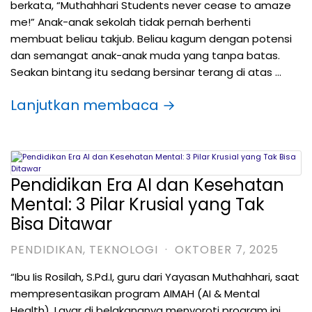
berkata, “Muthahhari Students never cease to amaze
me!” Anak-anak sekolah tidak pernah berhenti
membuat beliau takjub. Beliau kagum dengan potensi
dan semangat anak-anak muda yang tanpa batas.
Seakan bintang itu sedang bersinar terang di atas …
Lanjutkan membaca →
Pendidikan Era AI dan Kesehatan
Mental: 3 Pilar Krusial yang Tak
Bisa Ditawar
PENDIDIKAN
,
TEKNOLOGI
·
OKTOBER 7, 2025
“Ibu Iis Rosilah, S.Pd.I, guru dari Yayasan Muthahhari, saat
mempresentasikan program AIMAH (AI & Mental
Health). Layar di belakangnya menyoroti program ini