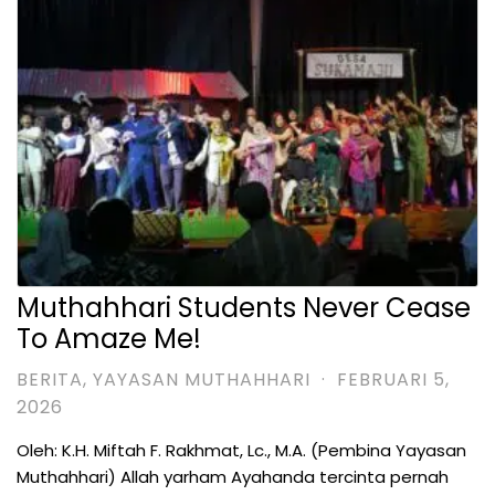
Muthahhari Students Never Cease
To Amaze Me!
BERITA
,
YAYASAN MUTHAHHARI
·
FEBRUARI 5,
2026
Oleh: K.H. Miftah F. Rakhmat, Lc., M.A. (Pembina Yayasan
Muthahhari) Allah yarham Ayahanda tercinta pernah