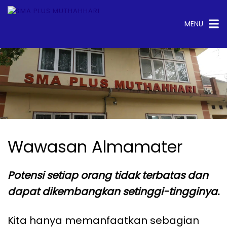
Langsung
ke
konten
MENU
test
Wawasan Almamater
Potensi setiap orang tidak terbatas dan
dapat dikembangkan setinggi-tingginya.
Kita hanya memanfaatkan sebagian