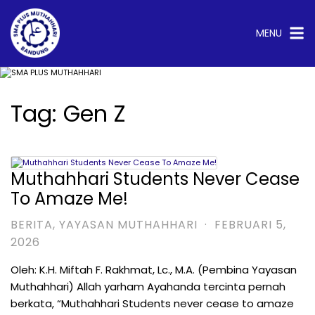
Langsung
ke
konten
MENU
Tag:
Gen Z
test
Muthahhari Students Never Cease
To Amaze Me!
BERITA
,
YAYASAN MUTHAHHARI
·
FEBRUARI 5,
2026
Oleh: K.H. Miftah F. Rakhmat, Lc., M.A. (Pembina Yayasan
Muthahhari) Allah yarham Ayahanda tercinta pernah
berkata, “Muthahhari Students never cease to amaze