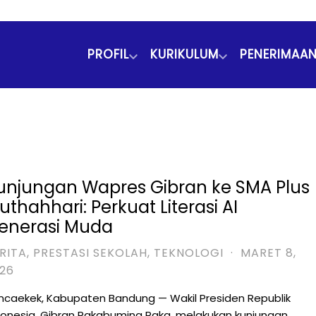
PROFIL
KURIKULUM
PENERIMAAN
unjungan Wapres Gibran ke SMA Plus
uthahhari: Perkuat Literasi AI
enerasi Muda
RITA
,
PRESTASI SEKOLAH
,
TEKNOLOGI
·
MARET 8,
26
ncaekek, Kabupaten Bandung — Wakil Presiden Republik
donesia, Gibran Rakabuming Raka, melakukan kunjungan