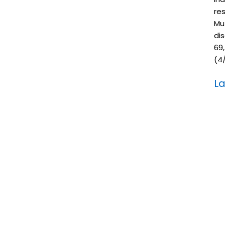
re
Mu
di
69
(4/
L