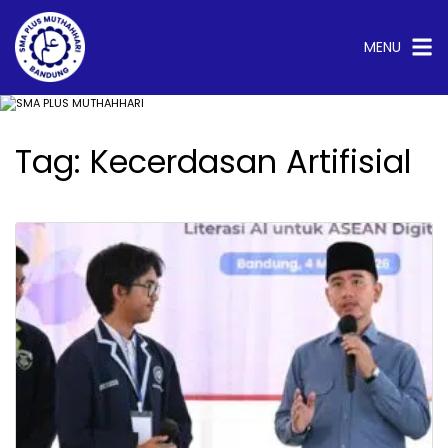
Langsung
ke
konten
MENU
Tag:
Kecerdasan Artifisial
test