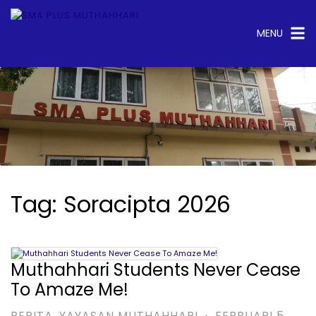
Langsung
ke
konten
MENU
test
Tag:
Soracipta 2026
Muthahhari Students Never Cease
To Amaze Me!
BERITA
,
YAYASAN MUTHAHHARI
·
FEBRUARI 5,