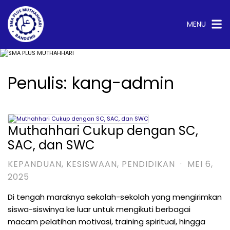
Langsung
ke
konten
MENU
Penulis:
kang-admin
test
Muthahhari Cukup dengan SC,
SAC, dan SWC
KEPANDUAN
,
KESISWAAN
,
PENDIDIKAN
·
MEI 6,
2025
Di tengah maraknya sekolah-sekolah yang mengirimkan
siswa-siswinya ke luar untuk mengikuti berbagai
macam pelatihan motivasi, training spiritual, hingga