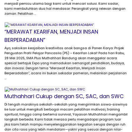
menjadi pemicu utama bagi kami untuk mencari solusi. Kami sadar,
kami membutuhkan dua hal mendasar: Perangkat yang relevan dengan
zaman. Pelatihan …
“MERAWAT KEARIFAN, MENJADI INSAN
BERPERADABAN”
Ayo, saksikan keajaiban kreativitas anak bangsa di Panen Karya: Projek
Penguatan Profil Pelajar Pancasila (P5) – Kearifan Lokal! Pada hari Rabu,
28 Mei 2025, SMA Plus Muthahhari Bandung akan menggelar acara
spesial bertajuk Expo yang memadukan semangat pendidikan, budaya,
dan inovasi. Dengan tema “Merawat Kearifan, Menjadi Insan
Berperadaban”, acara ini bukan sekadar pameran, melainkan perjalanan
…
Muthahhari Cukup dengan SC, SAC, dan SWC
Di tengah maraknya sekolah-sekolah yang mengirimkan siswa-siswinya
ke luar untuk mengikuti berbagai macam pelatihan motivasi, training
spiritual, hingga camp bertema survival, Yayasan Muthahhari mengambil
langkah berbeda. Kami tidak merasa perlu mengadopsi program luar
jika kami telah mampu menyelenggarakan kegiatan serupa dengan ruh
dan cita rasa yang lebih mendalam—yakni yang sesuai dengan nilai-